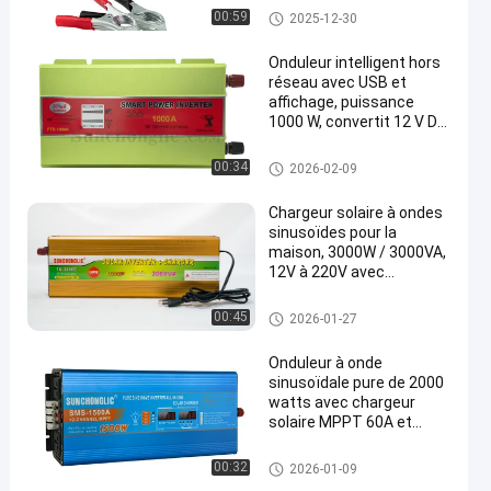
Invertisseur modifié
00:59
2025-12-30
Onduleur intelligent hors
réseau avec USB et
affichage, puissance
1000 W, convertit 12 V DC
en 110 V AC 60 Hz onde
sinusoïdale modifiée
Invertisseur modifié
00:34
2026-02-09
Chargeur solaire à ondes
sinusoïdes pour la
maison, 3000W / 3000VA,
12V à 220V avec
alimentation continue
pendant les pannes.
Invertisseur de chargeur UPS
00:45
2026-01-27
Onduleur à onde
sinusoïdale pure de 2000
watts avec chargeur
solaire MPPT 60A et
sortie AC 220V pour
applications haute
Invertisseur d'onde sinusoïdal
00:32
2026-01-09
puissance
e pure