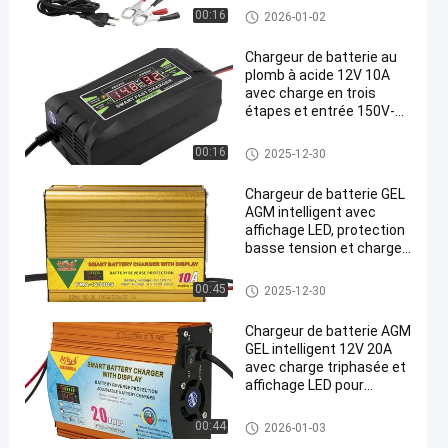
chargeur de batterie au gel ag
00:16
2026-01-02
m
Chargeur de batterie au
plomb à acide 12V 10A
avec charge en trois
étapes et entrée 150V-
250V pour les batteries
AGM GEL
chargeur de batterie au gel ag
00:16
2025-12-30
m
Chargeur de batterie GEL
AGM intelligent avec
affichage LED, protection
basse tension et charge
en trois étapes pour
batteries au plomb
chargeur de batterie au gel ag
00:45
2025-12-30
m
Chargeur de batterie AGM
GEL intelligent 12V 20A
avec charge triphasée et
affichage LED pour
batteries au plomb
chargeur de batterie au gel ag
00:44
2026-01-03
m