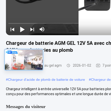
Chargeur de batterie AGM GEL 12V 5A avec cha
240V pour batteries au plomb
chargeur de batterie au gel agm
2026-01-02
7 poi
#
Chargeur d'acide de plomb de batterie de voiture
#
Chargeur de 
Chargeur intelligent à entrée universelle 12V 5A pour batteries p
conçu pour des performances optimales et une longue durée de vie d
Messages du visiteur