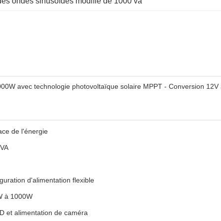
 des ondes sinusoïdes modifié de 1000 va
000W avec technologie photovoltaïque solaire MPPT - Conversion 12V
ace de l'énergie
0VA
uration d'alimentation flexible
0W à 1000W
ED et alimentation de caméra