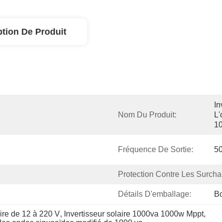
ption De Produit
In
Nom Du Produit:
L'
1
Fréquence De Sortie:
50
Protection Contre Les Surchar
Détails D'emballage:
Bo
aire de 12 à 220 V
, 
Invertisseur solaire 1000va 1000w Mppt
, 