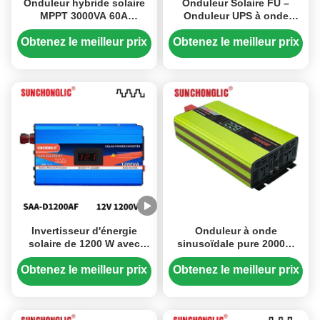
Onduleur hybride solaire
Onduleur Solaire FU –
MPPT 3000VA 60A
Onduleur UPS à onde
Onduleur UPS à onde
sinusoïdale modifiée
sinusoïdale pure avec
1000VA, chargeur AC
Obtenez le meilleur prix
Obtenez le meilleur prix
chargeur CA
intégré, 12V 220V
Invertisseur d'énergie
Onduleur à onde
solaire de 1200 W avec
sinusoïdale pure 2000W
écran LCD et
12V 220V hors réseau pour
fonctionnement silencieux
énergie solaire avec
Obtenez le meilleur prix
Obtenez le meilleur prix
pour appareils
double chargement USB
électroménagers