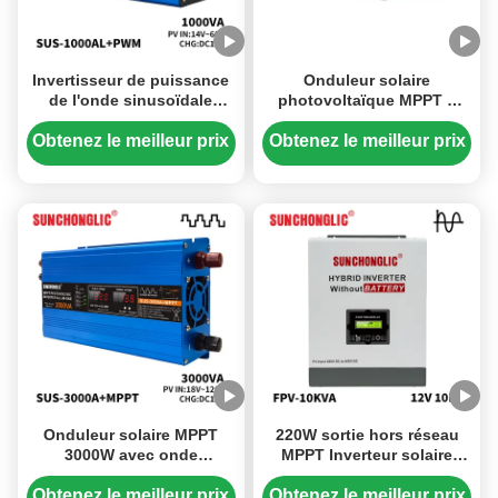
Invertisseur de puissance
Onduleur solaire
de l'onde sinusoïdale
photovoltaïque MPPT à
modifié de 1000VA à 1000W
onde sinusoïdale modifiée
de 12V à 220V
de 3000W avec conversion
Obtenez le meilleur prix
Obtenez le meilleur prix
de puissance CC/CA de
12V à 220V
Onduleur solaire MPPT
220W sortie hors réseau
3000W avec onde
MPPT Inverteur solaire
sinusoïdale modifiée pour
photovoltaïque sans
conversion 12V CC à 220V
batterie Inverteur solaire
Obtenez le meilleur prix
Obtenez le meilleur prix