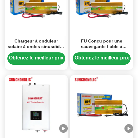
Chargeur à onduleur
FU Conçu pour une
solaire à ondes sinusoïdes
sauvegarde fiable à
modifié FU 3000W pour
domicile, ce chargeur
usage domestique
inverseur UPS solaire à
Obtenez le meilleur prix
Obtenez le meilleur prix
ondes sinusoïdales
modifié de 3000 W
convertit la puissance de
12 V en courant alternatif
de 220 V, fournissant une
alimentation ininterrompue
pendant les pannes de
courant.