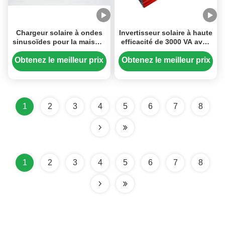
Chargeur solaire à ondes
Invertisseur solaire à haute
sinusoïdes pour la maison,
efficacité de 3000 VA avec
3000W / 3000VA, 12V à
entrée en courant continu
220V avec alimentation
de 12 V et sortie en
Obtenez le meilleur prix
Obtenez le meilleur prix
continue pendant les
courant alternatif de 220 V
pannes.
1
2
3
4
5
6
7
8
1
2
3
4
5
6
7
8