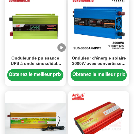
Onduleur de puissance
Onduleur d'énergie solaire
UPS à onde sinusoïdale
3000W avec convertisseur
pure de 1000 watts 12v
MPPT DC à AC 12V en
220v Chargeur d'onduleur
sortie d'onde sinusoïdale
Obtenez le meilleur prix
Obtenez le meilleur prix
d'énergie solaire
modifiée 220V