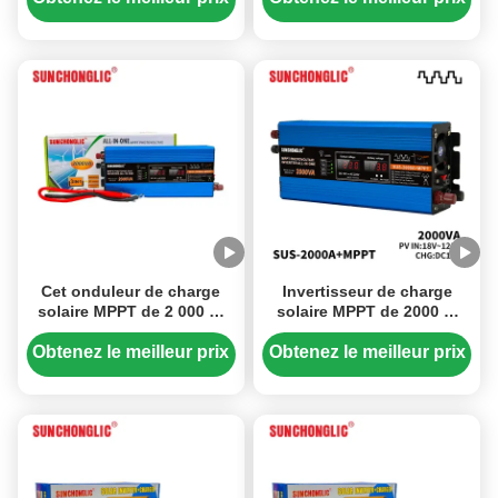
CA
hybride à onde sinusoïdale
pure
Cet onduleur de charge
Invertisseur de charge
solaire MPPT de 2 000 W
solaire MPPT de 2000 W
dispose d'une sortie
avec onde sinusoïdale
d'onde sinusoïdale
modifiée pour la
Obtenez le meilleur prix
Obtenez le meilleur prix
modifiée et convertit
conversion de puissance
l'alimentation 12 V CC en
de 12 V à 220 V
220 V CA.