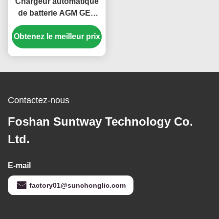
Chargeur automatique
de batterie AGM GEL
20A 220 Volt avec
Obtenez le meilleur prix
régulation de
température et affichage
numérique pour les
batteries automobiles
au plomb acide
Contactez-nous
Foshan Suntway Technology Co.
Ltd.
E-mail
factory01@sunchonglic.com