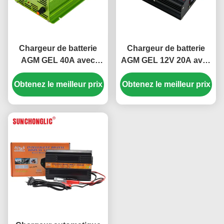
Chargeur de batterie
Chargeur de batterie
AGM GEL 40A avec
AGM GEL 12V 20A avec
charge en quatre étapes
entrée AC 220V et
Obtenez le meilleur prix
et entrée AC220V pour
charge en quatre étapes
Obtenez le meilleur prix
batteries au plomb
pour batteries au plomb