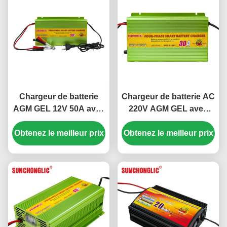
Chargeur de batterie
Chargeur de batterie AC
AGM GEL 12V 50A avec
220V AGM GEL avec
charge en quatre étapes
charge en quatre étapes
Obtenez le meilleur prix
et compensation de
Obtenez le meilleur prix
et sortie 12V 30A pour
température pour les
batteries au plomb
piles au plomb