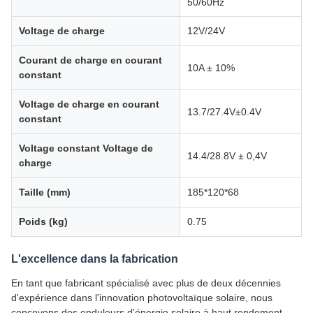
50/60Hz
Voltage de charge
12V/24V
Courant de charge en courant
10A ± 10%
constant
Voltage de charge en courant
13.7/27.4V±0.4V
constant
Voltage constant Voltage de
14.4/28.8V ± 0,4V
charge
Taille (mm)
185*120*68
Poids (kg)
0.75
L'excellence dans la fabrication
En tant que fabricant spécialisé avec plus de deux décennies
d'expérience dans l'innovation photovoltaïque solaire, nous
concevons des onduleurs d'énergie solaire à haut rendement