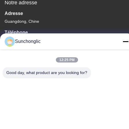
Notre adresse
Adresse
Guangdong, Chine
Téléphone
86--13711271181
Sunchonglic
12:25 PM
Good day, what product are you looking for?
Politique en matière de protection de la vie privée
|
Plan du site
Bonne qualité de la Chine inverseur modifié d'onde sinusoïdale
Fournisseur. © de Copyright -2026 Foshan Suntway Technology
Co. Ltd. . Tous droits réservés.