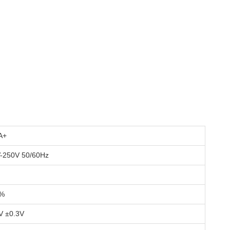
A+
-250V 50/60Hz
0%
V ±0.3V