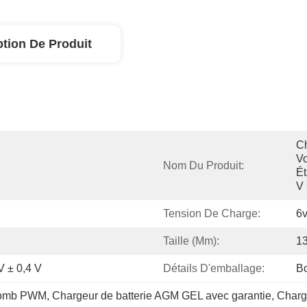
ption De Produit
Ch
Vo
Nom Du Produit:
Ét
V
Tension De Charge:
6v
Taille (mm):
13
 V ± 0,4 V
Détails D'emballage:
Bo
plomb PWM
, 
Chargeur de batterie AGM GEL avec garantie
, 
Charg