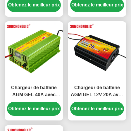
Obtenez le meilleur prix
et compensation de
Obtenez le meilleur prix
et sortie 12V 30A pour
température pour les
batteries au plomb
piles au plomb
Chargeur de batterie
Chargeur de batterie
AGM GEL 40A avec
AGM GEL 12V 20A avec
charge en quatre étapes
entrée AC 220V et
Obtenez le meilleur prix
et entrée AC220V pour
charge en quatre étapes
Obtenez le meilleur prix
batteries au plomb
pour batteries au plomb