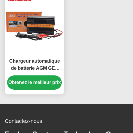
Chargeur automatique
de batterie AGM GEL
20A 220 Volt avec
Obtenez le meilleur prix
régulation de
température et affichage
numérique pour les
batteries automobiles
au plomb acide
Contactez-nous