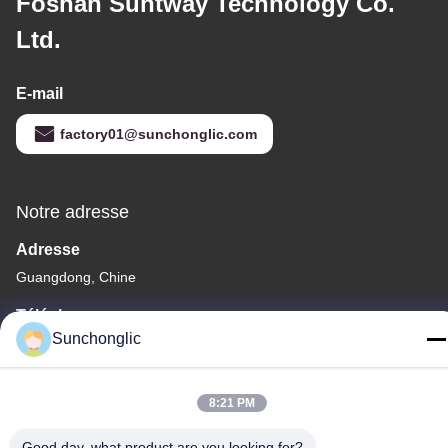
Foshan Suntway Technology Co.
Ltd.
E-mail
factory01@sunchonglic.com
Notre adresse
Adresse
Guangdong, Chine
Téléphone
Sunchonglic
86--13711271181
8:21 PM
Good day, what product are you looking for?