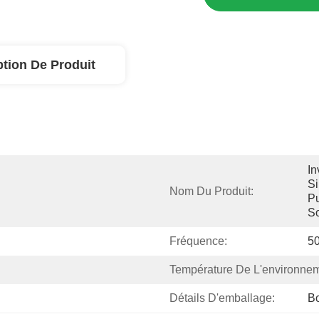
ption De Produit
In
Si
Nom Du Produit:
Pu
So
Fréquence:
5
Température De L'environnem
Détails D'emballage:
Bo