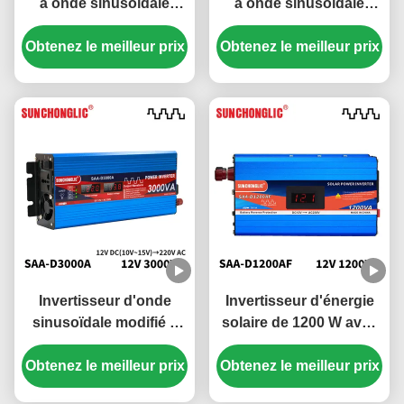
à onde sinusoïdale
à onde sinusoïdale
modifiée 2000W avec
modifiée 2000VA
Obtenez le meilleur prix
écran LCD et sortie
Obtenez le meilleur prix
Économie d'énergie
USB DC 12V à AC 220V
Écologique Onduleur
solaire hors réseau
Invertisseur d'onde
Invertisseur d'énergie
sinusoïdale modifié à
solaire de 1200 W avec
affichage de 3000 W
écran LCD et
Obtenez le meilleur prix
avec fusible de circuit
Obtenez le meilleur prix
fonctionnement
externe pour
silencieux pour