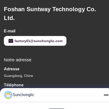
Foshan Suntway Technology Co.
Ltd.
E-mail
factory01@sunchonglic.com
Notre adresse
Adresse
Guangdong, Chine
Téléphone
86--13711271181
Sunchonglic