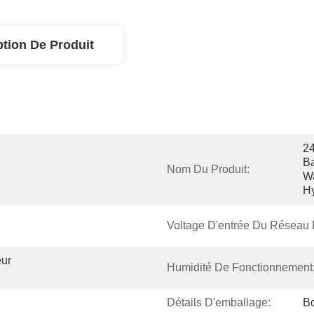
ption De Produit
2
Ba
Nom Du Produit:
Wa
Hy
Voltage D'entrée Du Réseau 
ur 
Humidité De Fonctionnement
Détails D'emballage:
Bo