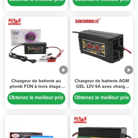
mode de réparation
les batteries au plomb et
d'impulsions pour
LiFePO4
batteries LiFePO4
Chargeur de batterie au
Chargeur de batterie AGM
plomb FON à trois étages
GEL 12V 6A avec charge
12V 10A avec entrée AC
triphasée et mode PWM
150-250V, compatible avec
pour les batteries
Obtenez le meilleur prix
Obtenez le meilleur prix
les batteries AGM et GEL
automobiles au plomb