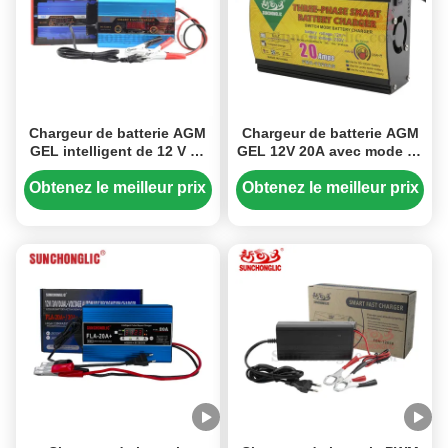
Chargeur de batterie AGM
Chargeur de batterie AGM
GEL intelligent de 12 V 20
GEL 12V 20A avec mode de
A pour batteries au plomb
charge en quatre étapes et
à 50 Hz avec entrée de 220
protection de la batterie
Obtenez le meilleur prix
Obtenez le meilleur prix
V
inverse pour les piles au
plomb