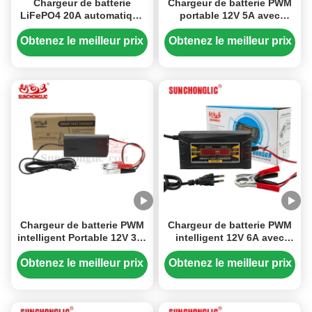
Chargeur de batterie
Chargeur de batterie PWM
LiFePO4 20A automatique
portable 12V 5A avec
avec surveillance de la
entrée en trois phases et
tension LCD et conformité
anti-déshydratation pour
Obtenez le meilleur prix
Obtenez le meilleur prix
SAE J1378
les batteries AGM/GEL
Chargeur de batterie PWM
Chargeur de batterie PWM
intelligent Portable 12V 3A,
intelligent 12V 6A avec
avec entrée triphasée et
écran LCD pour batteries
prévention de la
au plomb
Obtenez le meilleur prix
Obtenez le meilleur prix
déshydratation pour
Batteries AGM/GEL