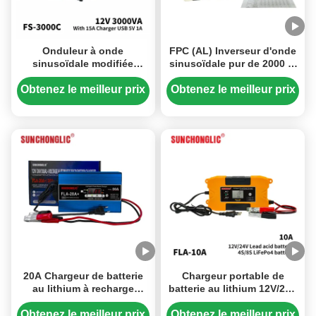
Onduleur à onde
FPC (AL) Inverseur d'onde
sinusoïdale modifiée
sinusoïdale pur de 2000 W
3000W 3000VA avec
avec chargeur de batterie
chargeur de batterie 15A
de 200 A pour la
Obtenez le meilleur prix
Obtenez le meilleur prix
12V à 220V pour énergie
conversion de courant
solaire
continu en courant
alternatif
20A Chargeur de batterie
Chargeur portable de
au lithium à recharge
batterie au lithium 12V/24V
rapide avec détection
10A avec charge à
automatique de tension et
impulsion intelligente pour
Obtenez le meilleur prix
Obtenez le meilleur prix