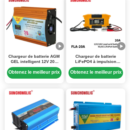
Chargeur de batterie AGM
Chargeur de batterie
GEL intelligent 12V 20A
LiFePO4 à impulsion
avec charge triphasée et
intelligente 24V 20A avec
affichage LED pour
conception peu
Obtenez le meilleur prix
Obtenez le meilleur prix
batteries au plomb
encombrante pour
batteries au plomb et au
lithium