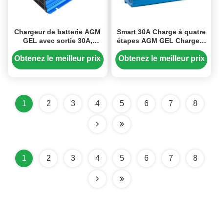
Chargeur de batterie AGM
Smart 30A Charge à quatre
GEL avec sortie 30A,
étapes AGM GEL Chargeur
fonction de démarrage du
de batterie léger pour
moteur de voiture et écran
batteries au plomb
Obtenez le meilleur prix
Obtenez le meilleur prix
LED pour batteries au
plomb
1
2
3
4
5
6
7
8
1
2
3
4
5
6
7
8