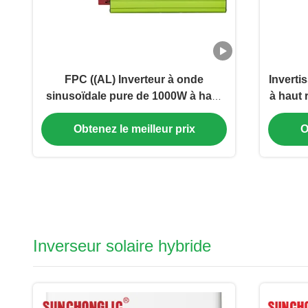
FPC ((AL) Inverteur à onde
Inverti
sinusoïdale pure de 1000W à haut
à haut
rendement 12V CC à 220V AC avec
pour co
protection complète
Obtenez le meilleur prix
O
Inverseur solaire hybride