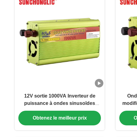
12V sortie 1000VA Inverteur de
Ondu
puissance à ondes sinusoïdes
modif
modifié avec sortie CA 220V
USB 5V
Obtenez le meilleur prix
O