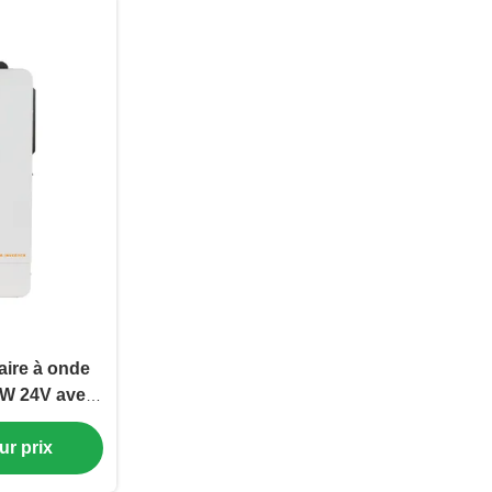
aire à onde
0W 24V avec
et UPS
ur prix