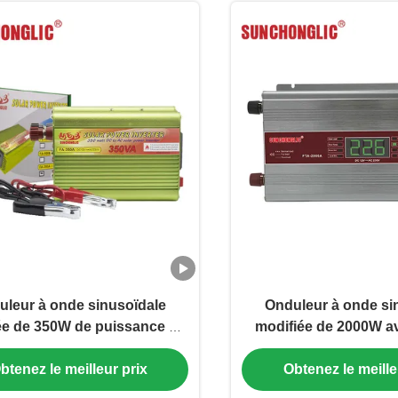
leur à onde sinusoïdale
Onduleur à onde si
ée de 350W de puissance de
modifiée de 2000W a
e DC 12V à AC 220V avec
USB intégrée et a
les protections de sécurité
numérique LED pour a
btenez le meilleur prix
Obtenez le meille
hors résea