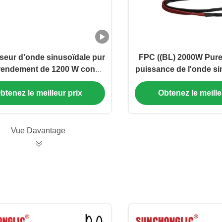
sseur d'onde sinusoïdale pur
FPC ((BL) 2000W Pure 
 rendement de 1200 W conçu
puissance de l'onde si
nvertir 12 V CC en 220 V CA
24V CC à 220V AC av
avec sortie à 50 Hz
5V/1A pour une so
btenez le meilleur prix
Obtenez le meille
puissance él
Vue Davantage