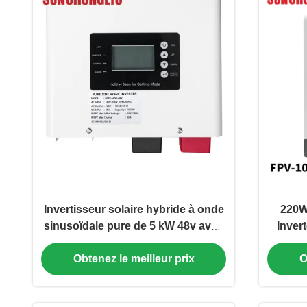
Invertisseur solaire hybride à onde
220W
sinusoïdale pure de 5 kW 48v avec
Inver
MPPT et contrôle de température
sans
intelligent
hybri
Obtenez le meilleur prix
O