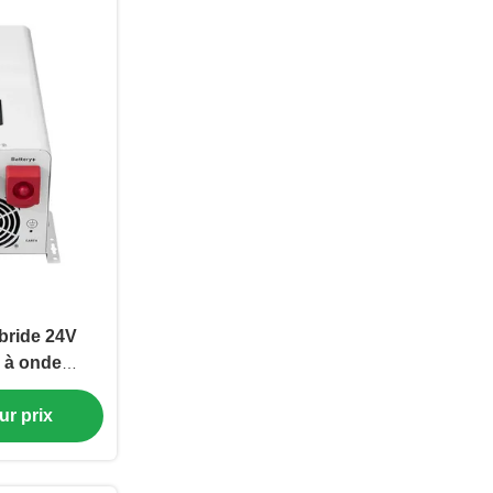
bride 24V
 à onde
 contrôle
mpérature
ur prix