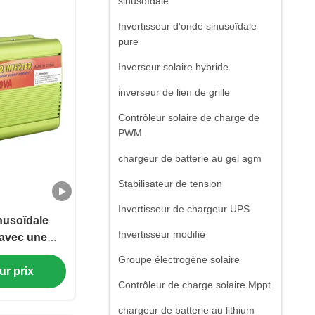
sinusoïdale
Invertisseur d'onde sinusoïdale
pure
Inverseur solaire hybride
inverseur de lien de grille
Contrôleur solaire de charge de
PWM
chargeur de batterie au gel agm
Stabilisateur de tension
Invertisseur de chargeur UPS
nusoïdale
Invertisseur modifié
 avec une
on élevée et
Groupe électrogène solaire
émarrage
ur prix
Contrôleur de charge solaire Mppt
ligent
chargeur de batterie au lithium