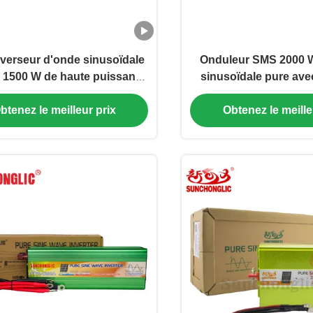
verseur d'onde sinusoïdale
Onduleur SMS 2000 W
 1500 W de haute puissance
sinusoïdale pure ave
 d'un chargeur solaire MPPT
solaire MPPT 60A et so
 et d'une sortie CA de 220 V.
pour applications hau
btenez le meilleur prix
Obtenez le meille