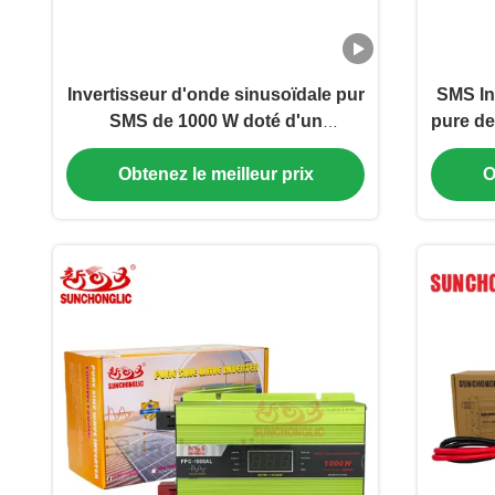
Invertisseur d'onde sinusoïdale pur
SMS In
SMS de 1000 W doté d'un
pure de
contrôleur solaire MPPT de 30 A et
équipé
d'une sortie CA de 220 V ‡ conçu
de 60 A
Obtenez le meilleur prix
O
pour les applications hors réseau.