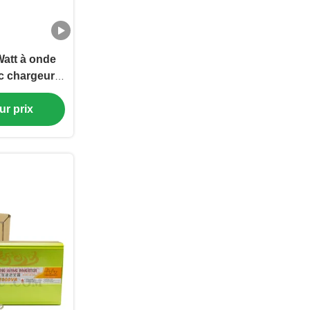
att à onde
c chargeur
rtie AC 220V
te puissance
ur prix