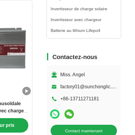
Invertisseur de charge solaire
Invertisseur avec chargeur
Batterie au lithium Lifepo4
Contactez-nous
Miss. Angel
factory01@sunchonglic.com
+86-13711271181
nusoïdale
vec charge
ffichage
limentation
ur prix
Contact maintenant
u