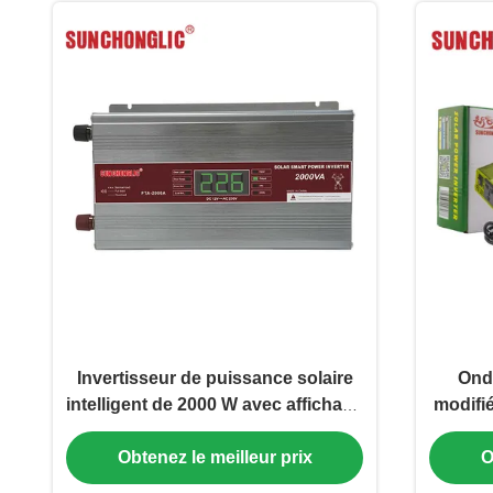
Invertisseur de puissance solaire
Ondu
intelligent de 2000 W avec affichage
modifi
LED et contrôle MCU intelligent DC
crêt
12V à AC 220V
multip
Obtenez le meilleur prix
O