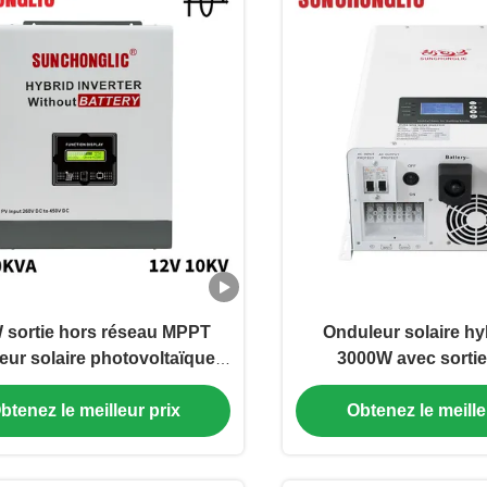
 sortie hors réseau MPPT
Onduleur solaire hy
teur solaire photovoltaïque
3000W avec sortie
 batterie Inverteur solaire
sinusoïdale pure et
de à onde sinusoïdale pure
intelligent de la te
btenez le meilleur prix
Obtenez le meille