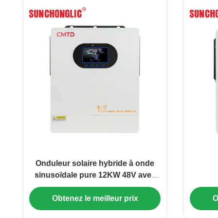
Onduleur solaire hybride à onde
sinusoïdale pure 12KW 48V avec
chargeur MPPT et fonction UPS
Obtenez le meilleur prix
O