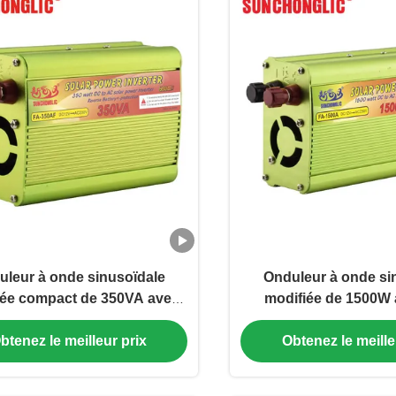
leur à onde sinusoïdale
Onduleur à onde si
iée compact de 350VA avec
modifiée de 1500W
 1A pour usage domestique
efficacité de conversi
une fonction de d
btenez le meilleur prix
Obtenez le meille
progressif intel