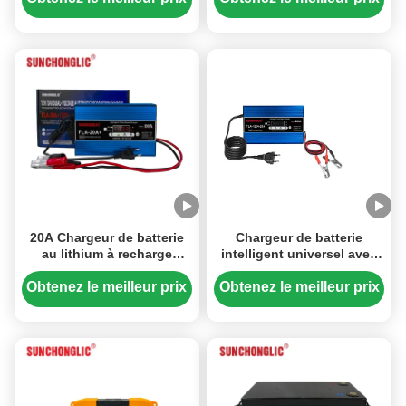
tension
écran LCD
20A Chargeur de batterie
Chargeur de batterie
au lithium à recharge
intelligent universel avec
rapide avec détection
détection automatique
automatique de tension et
12V/24V, mode de
Obtenez le meilleur prix
Obtenez le meilleur prix
mode de réparation
réparation d'impulsion et
d'impulsions pour
affichage LCD pour
batteries LiFePO4
batteries LiFePO4