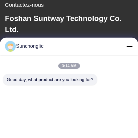
Contactez-nous
Foshan Suntway Technology Co.
Ltd.
E-mail
Sunchonglic
factory01@sunchonglic.com
3:14 AM
Good day, what product are you looking for?
Notre adresse
Adresse
Guangdong, Chine
Téléphone
86--13711271181