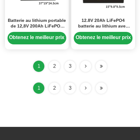
Batterie au lithium portable
12.8V 20Ah LiFePO4
de 12,8V 200Ah LiFePO4
batterie au lithium avec
avec charge rapide et
protection contre la
durée de vie plus longue
surchauffe, léger et rapide
Obtenez le meilleur prix
Obtenez le meilleur prix
de charge
1
2
3
1
2
3