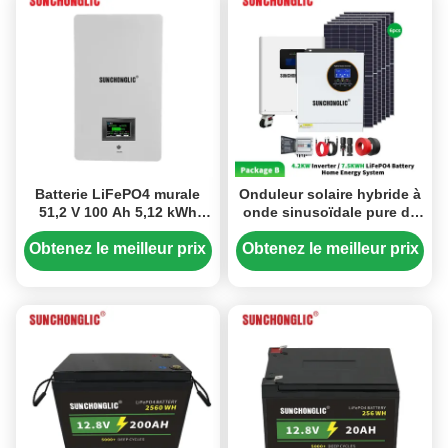
Batterie LiFePO4 murale
Onduleur solaire hybride à
51,2 V 100 Ah 5,12 kWh
onde sinusoïdale pure de
pour le stockage d'énergie
4,2 kW avec système
avec BMS intelligent
d'énergie domestique à
Obtenez le meilleur prix
Obtenez le meilleur prix
batterie LiFePO4 de 7,5
kWh