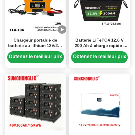
Chargeur portable de
Batterie LiFePO4 12,8 V
batterie au lithium 12V/24V
200 Ah à charge rapide |
10A avec charge à
Batterie au lithium fer
impulsion intelligente pour
phosphate longue durée et
Obtenez le meilleur prix
Obtenez le meilleur prix
les batteries au plomb et
à haut rendement
LiFePO4