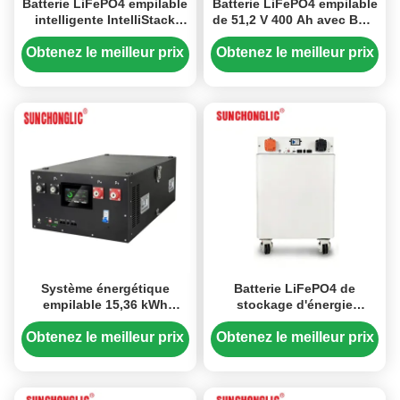
Batterie LiFePO4 empilable
Batterie LiFePO4 empilable
intelligente IntelliStack
de 51,2 V 400 Ah avec BMS
BMS 51,2 V 300 Ah avec
intelligent pour une
une capacité de 15,36 kWh
connexion parallèle
Obtenez le meilleur prix
Obtenez le meilleur prix
jusqu'à 16 unités
Système énergétique
Batterie LiFePO4 de
empilable 15,36 kWh
stockage d'énergie
Batterie LiFePO4 51,2 V
verticale 25,6 V 300 Ah 7,68
300 Ah avec BMS
kWh avec BMS intelligent
Obtenez le meilleur prix
Obtenez le meilleur prix
intelligent
et LCD