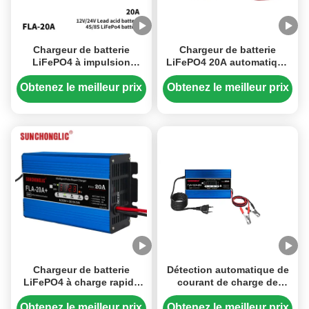
Chargeur de batterie
Chargeur de batterie
LiFePO4 à impulsion
LiFePO4 20A automatique
intelligente 24V 20A avec
avec surveillance de la
conception peu
tension LCD et conformité
Obtenez le meilleur prix
Obtenez le meilleur prix
encombrante pour
SAE J1378
batteries au plomb et au
lithium
Chargeur de batterie
Détection automatique de
LiFePO4 à charge rapide
courant de charge de
20A avec écran LCD et
12V/24V 20A Chargeur de
détection automatique de
batterie LiFePO4 avec
Obtenez le meilleur prix
Obtenez le meilleur prix