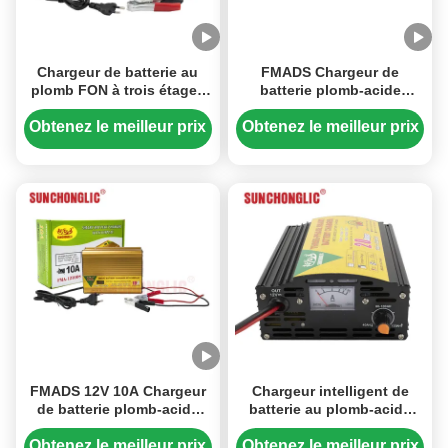
Chargeur de batterie au
FMADS Chargeur de
plomb FON à trois étages
batterie plomb-acide
12V 10A avec entrée AC
intelligent AGM/GEL en
150-250V, compatible avec
trois étapes doté d'un
Obtenez le meilleur prix
Obtenez le meilleur prix
les batteries AGM et GEL
écran LED et d'une
protection contre la basse
tension
FMADS 12V 10A Chargeur
Chargeur intelligent de
de batterie plomb-acide
batterie au plomb-acide
AGM/GEL à trois étapes
12V 20A, résistant à la
intelligent avec écran LED
corrosion, avec mode de
Obtenez le meilleur prix
Obtenez le meilleur prix