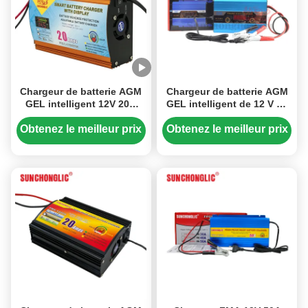
Chargeur de batterie AGM
Chargeur de batterie AGM
GEL intelligent 12V 20A
GEL intelligent de 12 V 20
avec charge triphasée et
A pour batteries au plomb
affichage LED pour
à 50 Hz avec entrée de 220
Obtenez le meilleur prix
Obtenez le meilleur prix
batteries au plomb
V