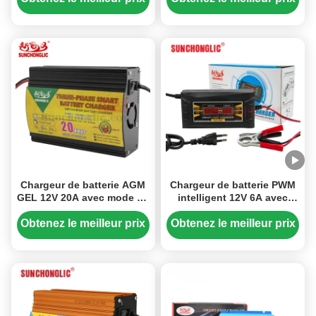
et protection contre la
charge en trois étapes
basse tension
Chargeur de batterie AGM
Chargeur de batterie PWM
GEL 12V 20A avec mode de
intelligent 12V 6A avec
charge en quatre étapes et
écran LCD pour batteries
protection de la batterie
au plomb
Obtenez le meilleur prix
Obtenez le meilleur prix
inverse pour les piles au
plomb