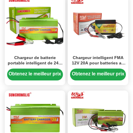
Chargeur de batterie
Chargeur intelligent FMA
portable intelligent de 24 V
12V 20A pour batteries au
30 A avec recharge en trois
plomb, doté d'une
étapes pour les batteries
construction anticorrosion
Obtenez le meilleur prix
Obtenez le meilleur prix
AGM, GEL et plomb-acide
et d'un mode de charge en
trois étapes