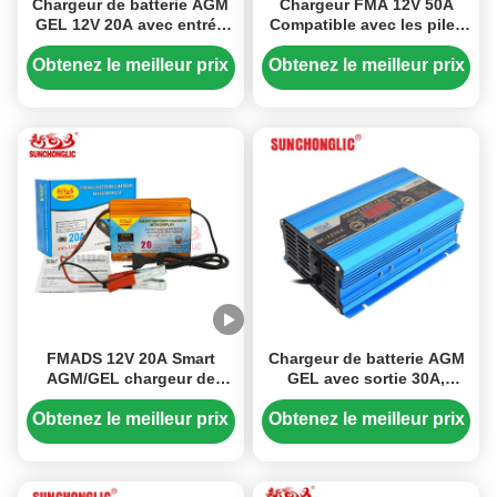
Chargeur de batterie AGM
Chargeur FMA 12V 50A
GEL 12V 20A avec entrée
Compatible avec les piles
AC 220V et charge en
plomb-acide AGM et GEL,
quatre étapes pour
avec algorithme de charge
Obtenez le meilleur prix
Obtenez le meilleur prix
batteries au plomb
en quatre étapes et
compensation de
température
FMADS 12V 20A Smart
Chargeur de batterie AGM
AGM/GEL chargeur de
GEL avec sortie 30A,
batterie avec charge
fonction de démarrage du
triphasée et affichage LED,
moteur de voiture et écran
Obtenez le meilleur prix
Obtenez le meilleur prix
compatible avec les piles
LED pour batteries au
au plomb-acide
plomb