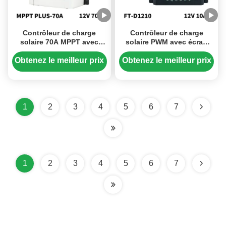
Contrôleur de charge
Contrôleur de charge
solaire 70A MPPT avec
solaire PWM avec écran
fonction UPS pour les
LCD 24 Volts 10A, réglages
systèmes de batterie
manuels et sortie USB
Obtenez le meilleur prix
Obtenez le meilleur prix
12V/24V/48V
1
2
3
4
5
6
7
1
2
3
4
5
6
7