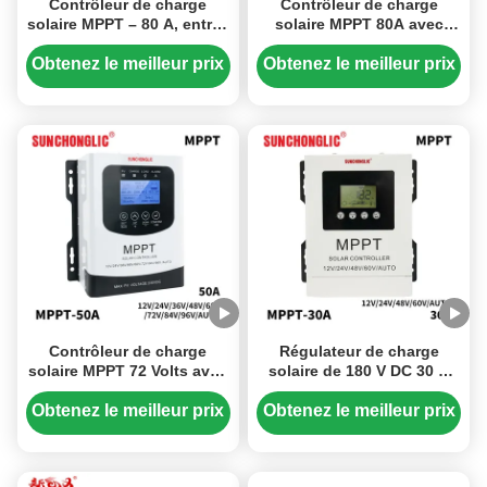
Contrôleur de charge
Contrôleur de charge
solaire MPPT – 80 A, entrée
solaire MPPT 80A avec
180 V CC, conversion
entrée CC 230V et
efficace à 97 %, conçu
compatibilité multi-
Obtenez le meilleur prix
Obtenez le meilleur prix
pour les batteries 12 V/24
batteries
V/48 V/60 V.
Contrôleur de charge
Régulateur de charge
solaire MPPT 72 Volts avec
solaire de 180 V DC 30 A
protection contre la
MPPT avec suivi
surchauffe et conception
automatique de la
Obtenez le meilleur prix
Obtenez le meilleur prix
polyvalente évolutive
puissance maximale