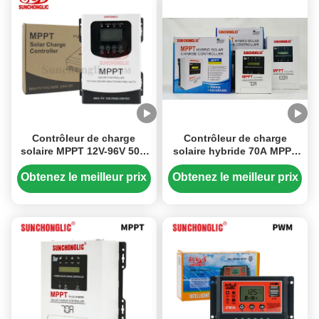
Contrôleur de charge
Contrôleur de charge
solaire MPPT 12V-96V 50A
solaire hybride 70A MPPT
avec entrée CC 230V pour
avec fonction UPS pour les
batteries plomb-acide et
systèmes 12V/24V/48V
Obtenez le meilleur prix
Obtenez le meilleur prix
LiFePO4