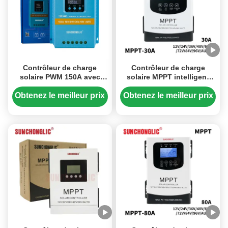
Contrôleur de charge
Contrôleur de charge
solaire PWM 150A avec
solaire MPPT intelligent
modes intelligents à large
30A avec tension d'entrée
tension et protection de la
maximale de 230V et
Obtenez le meilleur prix
Obtenez le meilleur prix
batterie
compatibilité multi-
batteries