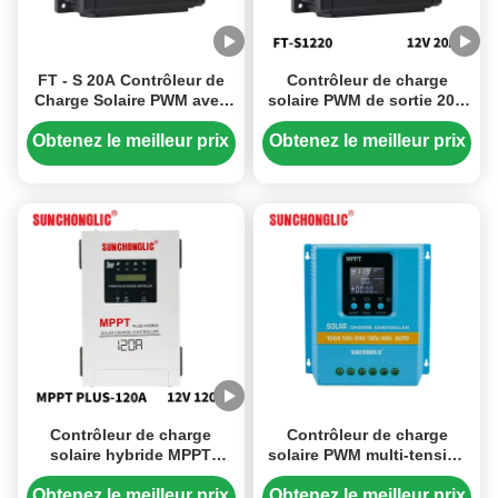
FT - S 20A Contrôleur de
Contrôleur de charge
Charge Solaire PWM avec
solaire PWM de sortie 20A
Sortie USB 5V/2A,
avec compatibilité 12V/24V
Compatible Systèmes
et sortie USB 5V/2A
Obtenez le meilleur prix
Obtenez le meilleur prix
12V/24V
Contrôleur de charge
Contrôleur de charge
solaire hybride MPPT
solaire PWM multi-tension
automatique 120A
100A avec écran LCD pour
12V/24V/48V avec fonction
usage domestique
Obtenez le meilleur prix
Obtenez le meilleur prix