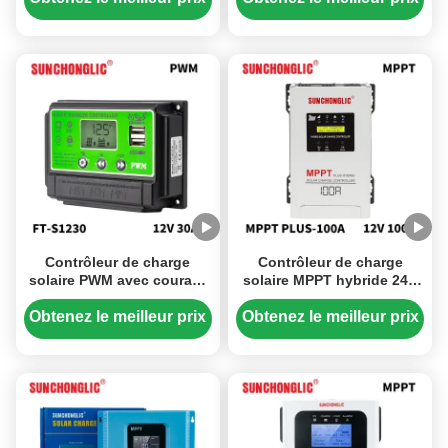
UPS
Contrôleur de charge
Contrôleur de charge
solaire PWM avec courant
solaire MPPT hybride 24V
nominal de 30A, écran LCD
avec courant de charge de
et technologie PWM
100A et fonction UPS pour
Obtenez le meilleur prix
Obtenez le meilleur prix
triphasée
systèmes solaires DC 150V